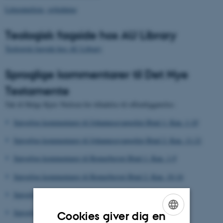
Litteraturliste, vejledning
Teologisk fagside hos AU Library
Teologisk fagside hos AU Library
Sproglige kommentarer til Det Nye
Testamente
Tak til Helge Kjær Nielsen for tilladelse til offentliggørelse:
Sproglige kommentarer til Johannesevangeliet Bind 1: Kap. 1-10
Sproglige kommentarer til Johannesevangeliet Bind 2: Kap. 11-21
Sproglige kommentarer til Romerbrevet Bind 1: Kap. 1-9
Sproglige kommentarer til Romerbrevet Bind 2: Kap. 10-16
Sproglig kommentar til 1 Korintherbrev Bind 1: Kap. 1-9
Sproglig kommentar til 1 Korintherbrev Bind 2: Kap. 10-16
Cookies giver dig en