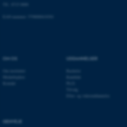
Funktionelle
Uklassificerede
Tlf.: 8715 0000
EAN-nummer: 5798000418301
Nødvendige cookies hjælper
med at gøre hjemmesiden
brugbar ved at aktivere nogle
grundlæggende funktioner
som navigation mm.
OM OS
UDDANNELSER
Hjemmesiden kan ikke
fungerer uden disse cookies.
Om instituttet
Bachelor
Medarbejdere
Kandidat
Kontakt
Ph.D.
Tilvalg
Navn
Udbyder / Domæne
Efter- og videreuddannelse
be_typo_user
TYPO3 Association
.au.dk
GENVEJE