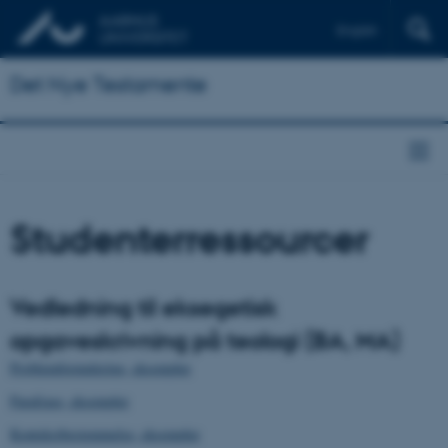
English
Det Nye Testamente
Studenterressourcer
Vedledning til eksegetisk
opgaveskrivning på teologi (BA, MA)
Problemformulering, eksempler
Parafrase, eksempler
Kontekstbestemmelse, eksempler