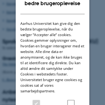
ENGLISH
bedre brugeroplevelse
Sproglig kommentar til 2 Korintherbrev
DANISH
Sproglige kommentarer til Galaterbrevet
Sproglige kommentarer til Thessalonikerbrevene
Aarhus Universitet kan give dig den
bedste brugeroplevelse, når du
Sproglige kommentarer til Første Petersbrev
vælger ”Accepter alle” cookies.
Sprolige noter ved Mogens Müller (KU)
Cookies gemmer oplysninger om,
hvordan en bruger interagerer med et
Se nederst til højre på siden
her
.
website. Alle dine data er
anonymiseret, og de kan ikke bruges
Græske ordbøger og leksika
til at identificere dig direkte. Du kan
The Online Lidell-Scott-Jones Greek-English Lexicon
altid ændre dit samtykke under
(Kræver gratis registrering)
Cookies i webstedets footer.
C. Bergs Græsk-Dansk ordbog
Universitetet bruger egne cookies og
cookies sat af vores
Anbefalet litteratur til de
samarbejdspartnere.
nytestamentlige skrifter