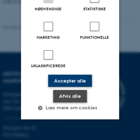
Link til anbefalinger fra
Princeton Theological Seminary
NØDVENDIGE
STATISTISKE
Revideret 20.10.2025
MARKETING
FUNKTIONELLE
UKLASSIFICEREDE
INSTITUT FOR KULTUR OG
SAMFUND
Accepter alle
Nobelparken
Afvis alle
Jens Chr. Skous vej 7
Læs mere om cookies
8000 Aarhus C
Moesgård Allé 20
Nødvendige
Statistiske
Marketing
8270 Højbjerg