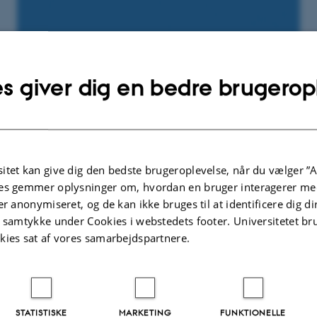
s giver dig en bedre brugerop
itet kan give dig den bedste brugeroplevelse, når du vælger ”A
2022
af
Marie Valgreen
es gemmer oplysninger om, hvordan en bruger interagerer med
er anonymiseret, og de kan ikke bruges til at identificere dig d
most fundamental questions when reading and trying to 
t samtykke under Cookies i webstedets footer. Universitetet br
nt texts is the question of genre. It is impossible to unde
kies sat af vores samarbejdspartnere.
aning and intention, in its proper historical setting if one d
ts genre: As an example, interpreting a satirical text with
ing the genre would no doubt lead to grave misunderstan
STATISTISKE
MARKETING
FUNKTIONELLE