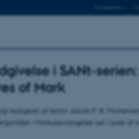
Til studerende
Til
dgivelse i SANt-serien:
es of Mark
gi redigeret af lektor Jacob P. B. Mortens
gsmålet i Markusevangeliet set i lyset af 