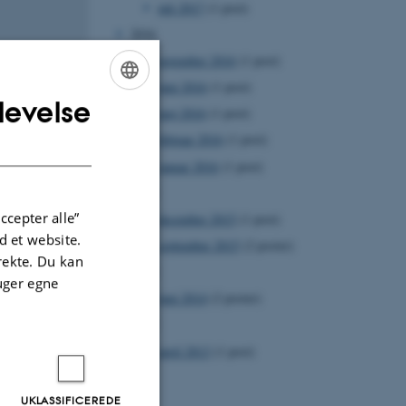
juli 2017
(1 post)
2016
november 2016
(1 post)
juni 2016
(1 post)
levelse
ENGLISH
maj 2016
(1 post)
DANISH
februar 2016
(1 post)
januar 2016
(1 post)
2015
ccepter alle”
december 2015
(1 post)
 et website.
september 2015
(2 poster)
irekte. Du kan
understand
2014
uger egne
rstand a
juni 2014
(2 poster)
2013
oes not
april 2013
(1 post)
out
dings. The
UKLASSIFICEREDE