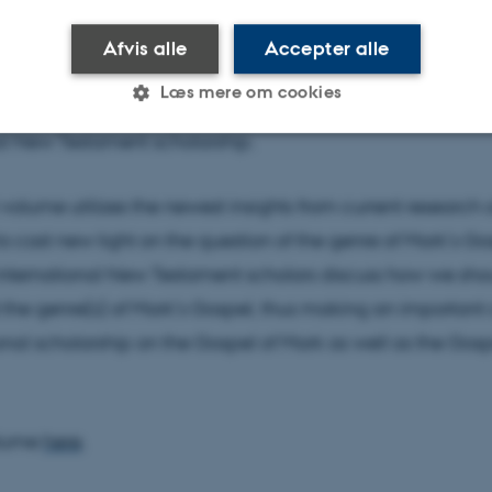
applies to texts from the New Testament, and the matter i
 even further by the immense historical gap between the
Afvis alle
Accepter alle
 the New Testament canon and now. The problem of the 
Læs mere om cookies
xts’ genre(s) is therefore a vital area of scholarly discussi
al New Testament scholarship.
Statistiske
Marketing
Funktionelle
 volume utilizes the newest insights from current research
o cast new light on the question of the genre of Mark’s Go
es hjælper med at gøre hjemmesiden brugbar ved at aktiv
nternational New Testament scholars discuss how we sho
nktioner som navigation mm. Hjemmesiden kan ikke funge
the genre(s) of Mark’s Gospel, thus making an important 
ional scholarship on the Gospel of Mark as well as the Gosp
Udbyder / Domæne
Udløb
Beskrivelse
olume
here
.
30
Denne cookie sættes af
TYPO3 Association
minutter
TYPO3, og bruges til at 
.au.dk
session, når en backend-