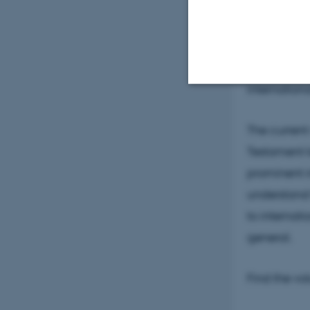
same logic 
complicated
genesis of
Testament te
internation
Nødvendige
The current
Testament t
Nødvendige cooki
prominent i
grundlæggende fu
understand 
cookies.
to internat
general.
Navn
Find the v
be_typo_user