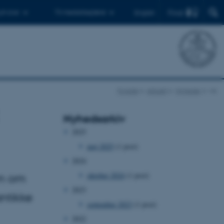
Find
 ph.d.er
Til medarbejdere
English
Forside
Aktuelt
Nyheder
vis
Nyhedsarkiv
2025
maj 2025
(1 post)
2024
oktober 2024
(1 post)
en om
2023
antikke
september 2023
(1 post)
2022