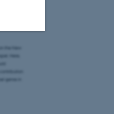
s
 time of the
New
on within
Uklassificerede
 on the New
spel. Here,
ere nogle
uld
rer uden disse
contribution
el genre in
 vores CMS-udbyder,
identificere en backend-
bruger er logget ind i