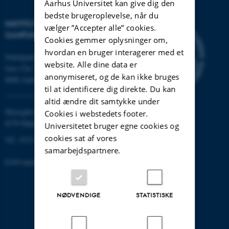
Aarhus Universitet kan give dig den
bedste brugeroplevelse, når du
INSTITUT FOR KULTUR OG
vælger ”Accepter alle” cookies.
SAMFUND
Cookies gemmer oplysninger om,
hvordan en bruger interagerer med et
Nobelparken
website. Alle dine data er
Jens Chr. Skous vej 7
anonymiseret, og de kan ikke bruges
8000 Aarhus C
til at identificere dig direkte. Du kan
altid ændre dit samtykke under
Moesgård Allé 20
Cookies i webstedets footer.
8270 Højbjerg
Universitetet bruger egne cookies og
cookies sat af vores
Tlf.: 8715 0000
samarbejdspartnere.
EAN-nummer: 5798000418301
NØDVENDIGE
STATISTISKE