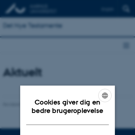
English
Det Nye Testamente
Aktuelt
Cookies giver dig en
Revideret 20.10.2025
-
AU Kommunikation
ENGLISH
bedre brugeroplevelse
DANISH