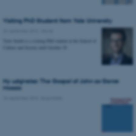
Visiting PhD Student from Yale University
20. september 2015
-
Navne
Tyler Smith is a visiting PhD student at the School of
Culture and Society until October 29
Ny udgivelse: The Gospel of John as Genre
Mosaic
18. september 2015
-
Bogomtaler