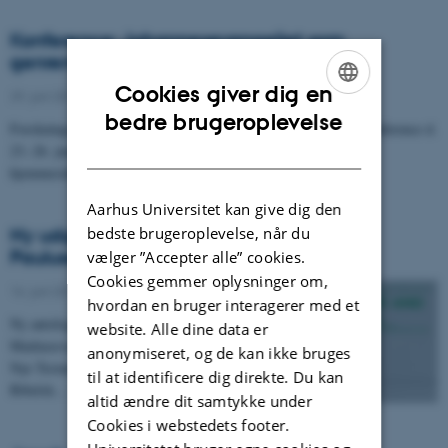
Konference: Johannesevangeliet som
genremosaik
Cookies giver dig en
29. juni 2014
-
Konference
ENGLISH
bedre brugeroplevelse
Forskningsenheden Det Nye Testamente afholdt international konference d.
DANISH
23.-26. juni 2014. For yderligere oplysninger se konferencens
hjemmeside.
Aarhus Universitet kan give dig den
bedste brugeroplevelse, når du
Ny udgivelse: Er Markusevangeliet et
Paulusevangelium?
vælger ”Accepter alle” cookies.
Cookies gemmer oplysninger om,
16. juni 2014
-
Udgivelse
hvordan en bruger interagerer med et
Ny antologi om forholdet mellem Paulus og
website. Alle dine data er
Markusevangeliet udgivet af forskningsenheden Det
anonymiseret, og de kan ikke bruges
Nye Testamente i samarbejde med Afdeling for
til at identificere dig direkte. Du kan
Bibelsk…
altid ændre dit samtykke under
Cookies i webstedets footer.