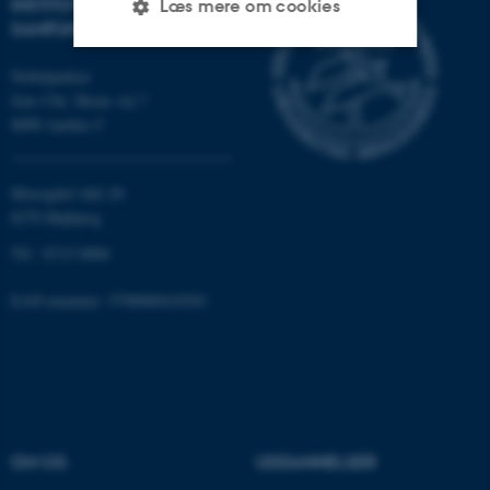
INSTITUT FOR KULTUR OG
Læs mere om cookies
SAMFUND
Nobelparken
Nødvendige
Statistiske
Marketing
Jens Chr. Skous vej 7
8000 Aarhus C
Funktionelle
Uklassificerede
Moesgård Allé 20
8270 Højbjerg
Nødvendige cookies hjælper
med at gøre hjemmesiden
Tlf.: 8715 0000
brugbar ved at aktivere nogle
grundlæggende funktioner
EAN-nummer: 5798000418301
som navigation mm.
Hjemmesiden kan ikke
fungerer uden disse cookies.
OM OS
UDDANNELSER
Navn
Udbyder / Domæne