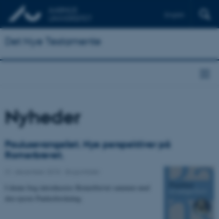
English
Det Nye Testamente
Nyheder
Paulusevangeliet. Nye perspektiver på
Romerbrevet.
31. december 2015
-
Bogomtaler
I denne bog introduceres Romerbrevet sammen med
den nyeste Paulusforskning.