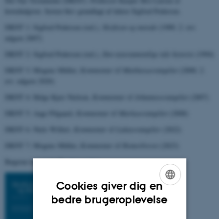
Det Nye Testamente (DKNT). Professor Kasper Bro Larsen er
hovedudgiver. Serien blev grundlagt af lektor Sigfred Pedersen.
DKNT 1: Sigfred Pedersen (red.),
Skriftsyn og metode
(1989, 2. rev.
udgave 2007)
DKNT 2: Sigfred Pedersen (red.),
Den nytestamentlige tids historie
(1994)
DKNT 3: Mogens Müller,
Kommentar til Matthæusevangeliet
(2000, 2.
rev. udgave 2020)
DKNT 4: Helge Kjær Nielsen,
Kommentar til Johannesevangeliet
(2007)
DKNT 5: Aage Pilgaard,
Kommentar til Markusevangeliet
(2008)
DKNT 6: Niels Willert,
Kommentar til Lukasevangeliet
(2022)
DKNT 7: Mogens Müller,
Kommentar til Romerbrevet
(2023)
Bøgerne kan anskaffes
her
og
her
.
Cookies giver dig en
ENGLISH
bedre brugeroplevelse
DANISH