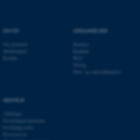
Nødvendige cookies hjælper
med at gøre hjemmesiden
brugbar ved at aktivere nogle
OM OS
UDDANNELSER
grundlæggende funktioner
som navigation mm.
Om instituttet
Bachelor
Hjemmesiden kan ikke
Medarbejdere
Kandidat
fungerer uden disse cookies.
Kontakt
Ph.D.
Tilvalg
Efter- og videreuddannelse
Navn
Udbyder / Domæne
be_typo_user
TYPO3 Association
.au.dk
GENVEJE
Afdelinger
Forskningsprogrammer
fe_typo_user
Typo3 Association
Forskningscentre
.au.dk
Presseservice