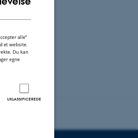
levelse
DANISH
tet
ccepter alle”
 et website.
irekte. Du kan
uger egne
UKLASSIFICEREDE