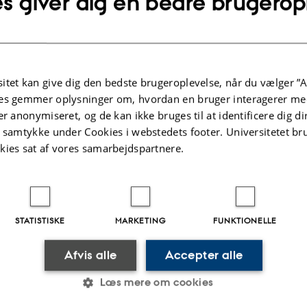
s giver dig en bedre brugerop
Oplysninger om arrangemen
TIDSPUNKT
itet kan give dig den bedste brugeroplevelse, når du vælger ”A
Tirsdag 2. juni 2026,
kl. 09:15 - 11:00
es gemmer oplysninger om, hvordan en bruger interagerer med
Tilføj til kalender
er anonymiseret, og de kan ikke bruges til at identificere dig d
t samtykke under Cookies i webstedets footer. Universitetet br
kies sat af vores samarbejdspartnere.
STATISTISKE
MARKETING
FUNKTIONELLE
.2025
-
AU Kommunikation
Afvis alle
Accepter alle
Læs mere om cookies