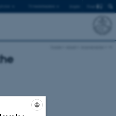
Find
 ph.d.er
Til medarbejdere
English
Forside
Aktuelt
Arrangementer
vis
the
ENGLISH