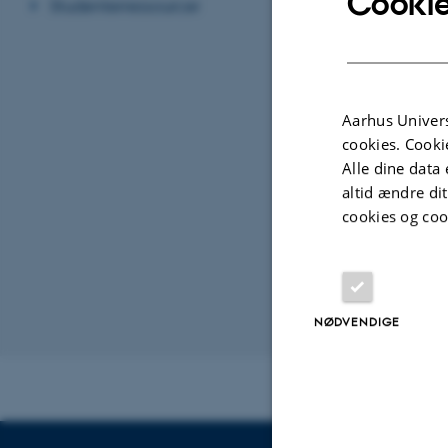
Cookie
Studenterressourcer
Aarhus Univers
cookies. Cooki
Alle dine data 
altid ændre di
cookies og coo
NØDVENDIGE
Revideret 20.10