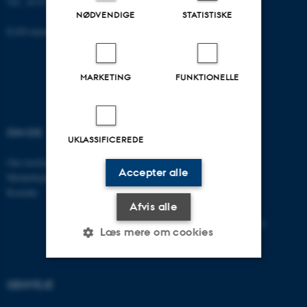
Tlf.: 8715 0000
NØDVENDIGE
STATISTISKE
EAN-nummer: 5798000418301
MARKETING
FUNKTIONELLE
OM OS
UDDANNELSER
UKLASSIFICEREDE
Om instituttet
Bachelor
Accepter alle
Medarbejdere
Kandidat
Kontakt
Ph.D.
Afvis alle
Tilvalg
Efter- og videreuddannelse
Læs mere om cookies
GENVEJE
Nødvendige
Statistiske
Marketing