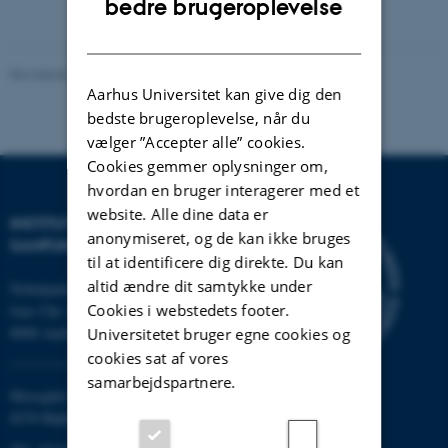
bedre brugeroplevelse
DANISH
Revideret 20.10.2025
-
AU Kommunikation
Aarhus Universitet kan give dig den
bedste brugeroplevelse, når du
vælger ”Accepter alle” cookies.
Cookies gemmer oplysninger om,
hvordan en bruger interagerer med et
website. Alle dine data er
INSTITUT FOR KULTUR OG
anonymiseret, og de kan ikke bruges
SAMFUND
til at identificere dig direkte. Du kan
altid ændre dit samtykke under
Nobelparken
Cookies i webstedets footer.
Jens Chr. Skous vej 7
8000 Aarhus C
Universitetet bruger egne cookies og
cookies sat af vores
samarbejdspartnere.
Moesgård Allé 20
8270 Højbjerg